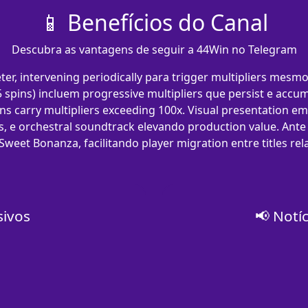
📱 Benefícios do Canal
Descubra as vantagens de seguir a 44Win no Telegram
er, intervening periodically para trigger multipliers mesm
5 spins) incluem progressive multipliers que persist e acc
ns carry multipliers exceeding 100x. Visual presentation 
ems, e orchestral soundtrack elevando production value. An
weet Bonanza, facilitando player migration entre titles rel
sivos
📢 Notí