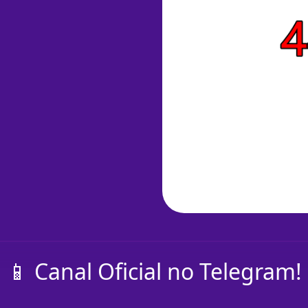
📱 Canal Oficial no Telegram!