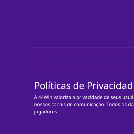
Políticas de Privacida
A 44Win valoriza a privacidade de seus usu
nossos canais de comunicação. Todos os dad
jogadores.