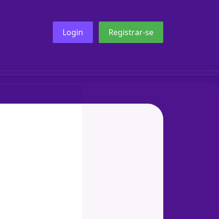
Login
Registrar-se