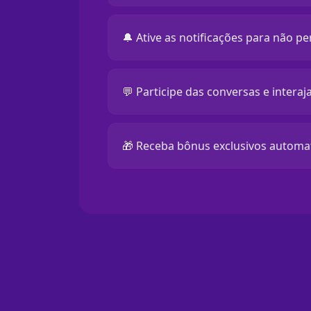
🔔 Ative as notificações para não p
💬 Participe das conversas e interaj
🎁 Receba bônus exclusivos autom