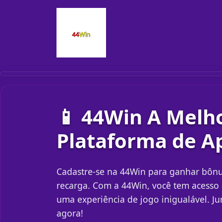
📱 44Win A Melh
Plataforma de A
Cadastre-se na 44Win para ganhar bônu
recarga. Com a 44Win, você tem acesso 
uma experiência de jogo inigualável. J
agora!