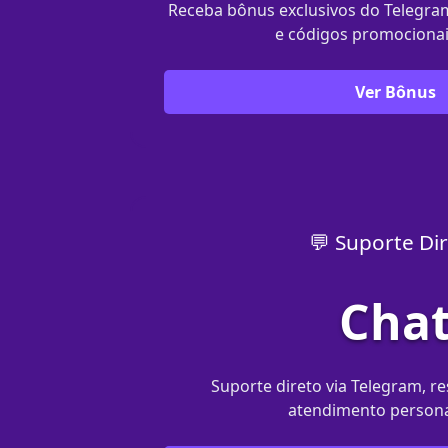
Receba bônus exclusivos do Telegra
e códigos promocionai
Ver Bônus
💬 Suporte Di
Cha
Suporte direto via Telegram, r
atendimento persona