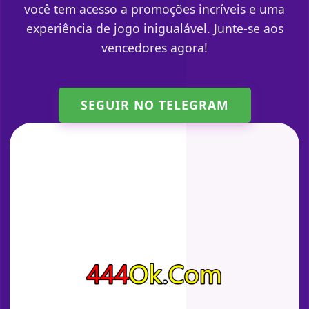
você tem acesso a promoções incríveis e uma
experiência de jogo inigualável. Junte-se aos
vencedores agora!
SEGUIR NO TELEGRAM