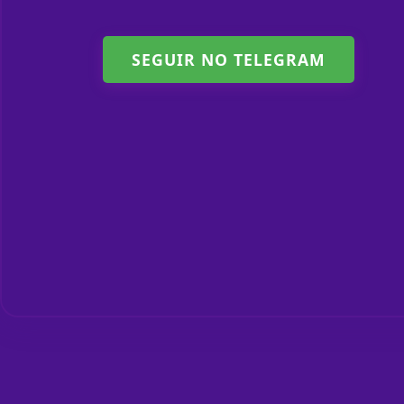
SEGUIR NO TELEGRAM