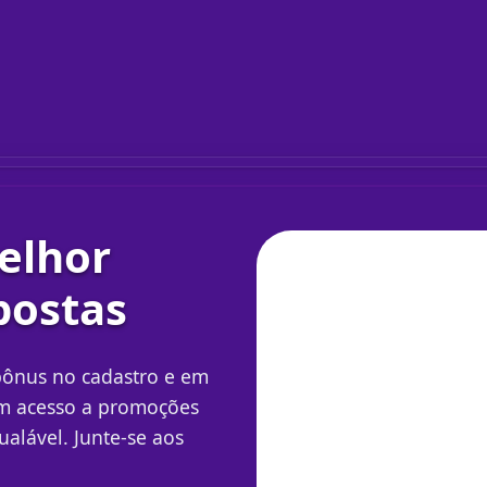
elhor
postas
bônus no cadastro e em
em acesso a promoções
ualável. Junte-se aos