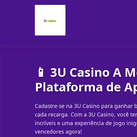
📱 3U Casino A M
Plataforma de A
Cadastre-se na 3U Casino para ganhar 
cada recarga. Com a 3U Casino, você t
incríveis e uma experiência de jogo inig
vencedores agora!