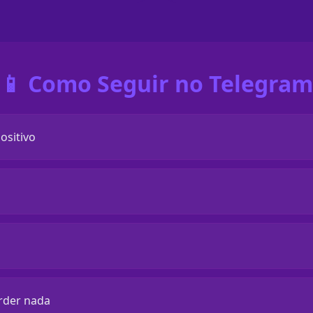
📱 Como Seguir no Telegram
ositivo
erder nada