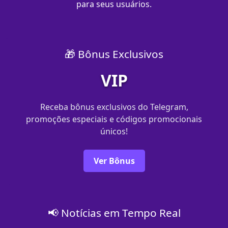
para seus usuários.
🎁 Bônus Exclusivos
VIP
Receba bônus exclusivos do Telegram,
promoções especiais e códigos promocionais
únicos!
Ver Bônus
📢 Notícias em Tempo Real