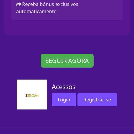
🎁 Receba bônus exclusivos
automaticamente
SEGUIR AGORA
Acessos
Login
Registrar-se