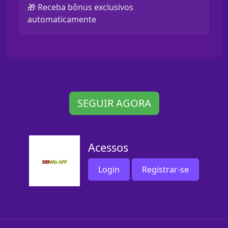
🎁 Receba bônus exclusivos
automaticamente
SEGUIR AGORA
Acessos
Login
Registrar-se