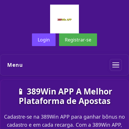
Login
Registrar-se
Menu
📱 389Win APP A Melhor
Plataforma de Apostas
Cadastre-se na 389Win APP para ganhar bônus no
cadastro e em cada recarga. Com a 389Win APP,