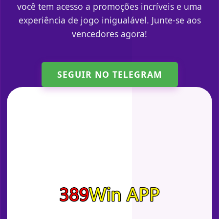
você tem acesso a promoções incríveis e uma
experiência de jogo inigualável. Junte-se aos
vencedores agora!
SEGUIR NO TELEGRAM