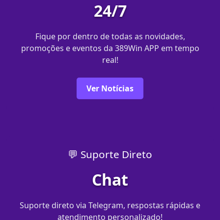
24/7
Fique por dentro de todas as novidades,
promoções e eventos da 389Win APP em tempo
real!
Ver Notícias
💬 Suporte Direto
Chat
Suporte direto via Telegram, respostas rápidas e
atendimento personalizado!