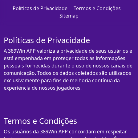
Políticas de Privacidade
Termos e Condições
Sitemap
Políticas de Privacidade
A 389Win APP valoriza a privacidade de seus usuários e
está empenhada em proteger todas as informações
pessoais fornecidas durante o uso de nossos canais de
comunicação. Todos os dados coletados são utilizados
exclusivamente para fins de melhoria contínua da
experiência de nossos jogadores.
Termos e Condições
Os usuários da 389Win APP concordam em respeitar