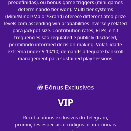
predefinidas), ou bonus-game triggers (mini-games
determinando tier won). Multi-tier systems
(Mini/Minor/Major/Grand) oferece differentiated prize
levels com ascending win probabilities inversely related
para jackpot size. Contribution rates, RTPs, e hit
frequencies são regulated e publicly disclosed,
permitindo informed decision-making. Volatilidade
extrema (index 9-10/10) demands adequate bankroll
management para sustained play sessions.
🎁 Bônus Exclusivos
VIP
Receba bônus exclusivos do Telegram,
promoções especiais e códigos promocionais