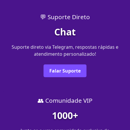
💬 Suporte Direto
Chat
Suporte direto via Telegram, respostas rápidas e
atendimento personalizado!
Falar Suporte
👥 Comunidade VIP
1000+