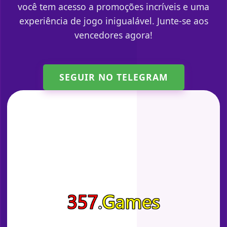
você tem acesso a promoções incríveis e uma
experiência de jogo inigualável. Junte-se aos
vencedores agora!
SEGUIR NO TELEGRAM