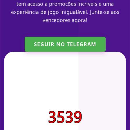
tem acesso a promoções incríveis e uma
experiência de jogo inigualável. Junte-se aos
vencedores agora!
SEGUIR NO TELEGRAM