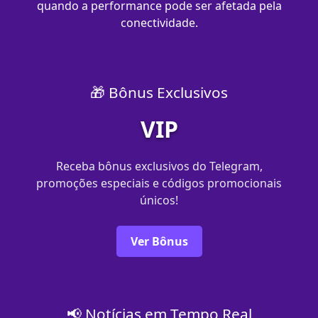
quando a performance pode ser afetada pela
conectividade.
🎁 Bônus Exclusivos
VIP
Receba bônus exclusivos do Telegram,
promoções especiais e códigos promocionais
únicos!
Ver Bônus
📢 Notícias em Tempo Real