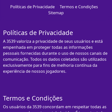
Políticas de Privacidade
Termos e Condições
Sitemap
Políticas de Privacidade
A 3539 valoriza a privacidade de seus usuários e está
empenhada em proteger todas as informações
pessoais fornecidas durante o uso de nossos canais de
comunicação. Todos os dados coletados são utilizados
exclusivamente para fins de melhoria contínua da
experiência de nossos jogadores.
Termos e Condições
Os usuários da 3539 concordam em respeitar todas as