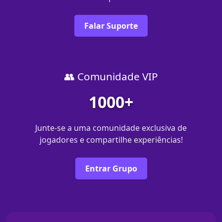
Falar Suporte
👥 Comunidade VIP
1000+
Junte-se a uma comunidade exclusiva de
jogadores e compartilhe experiências!
Entrar Grupo