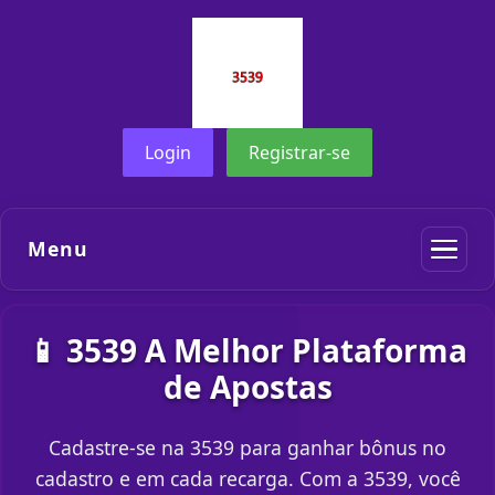
Login
Registrar-se
Menu
📱 3539 A Melhor Plataforma
de Apostas
Cadastre-se na 3539 para ganhar bônus no
cadastro e em cada recarga. Com a 3539, você