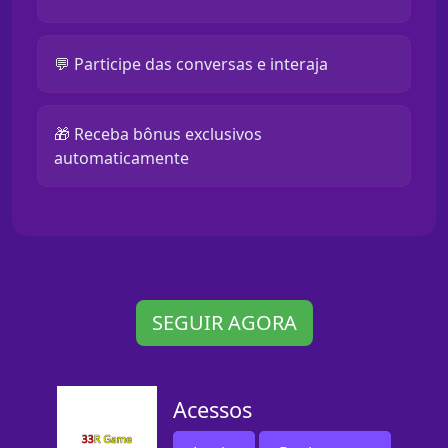
💬 Participe das conversas e interaja
🎁 Receba bônus exclusivos
automaticamente
SEGUIR AGORA
Acessos