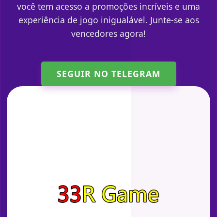
você tem acesso a promoções incríveis e uma
experiência de jogo inigualável. Junte-se aos
vencedores agora!
SEGUIR NO TELEGRAM