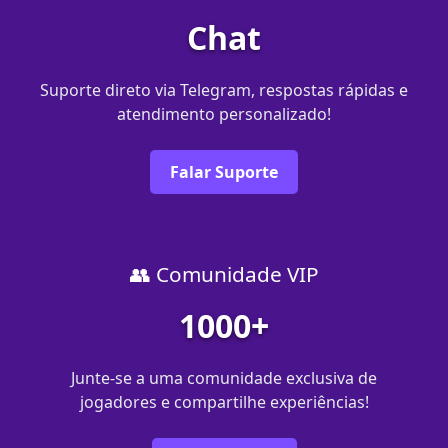
Chat
Suporte direto via Telegram, respostas rápidas e
atendimento personalizado!
Falar Suporte
👥 Comunidade VIP
1000+
Junte-se a uma comunidade exclusiva de
jogadores e compartilhe experiências!