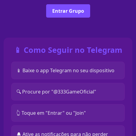
Entrar Grupo
📱 Como Seguir no Telegram
📱 Baixe o app Telegram no seu dispositivo
🔍 Procure por "@333GameOficial"
👆 Toque em "Entrar" ou "Join"
🔔 Ative as notificações para não perder