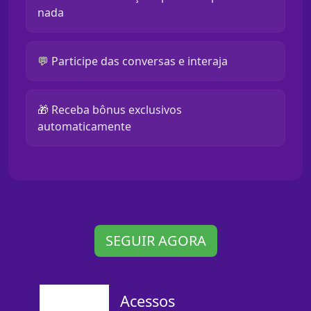
nada
💬 Participe das conversas e interaja
🎁 Receba bônus exclusivos
automaticamente
SEGUIR AGORA
Acessos