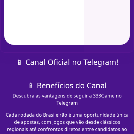
📱 Canal Oficial no Telegram!
📱 Benefícios do Canal
Descubra as vantagens de seguir a 333Game no
Telegram
Cada rodada do Brasileirão é uma oportunidade única
de apostas, com jogos que vão desde clássicos
regionais até confrontos diretos entre candidatos ao