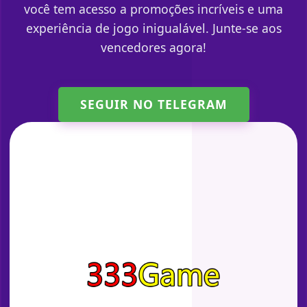
você tem acesso a promoções incríveis e uma
experiência de jogo inigualável. Junte-se aos
vencedores agora!
SEGUIR NO TELEGRAM