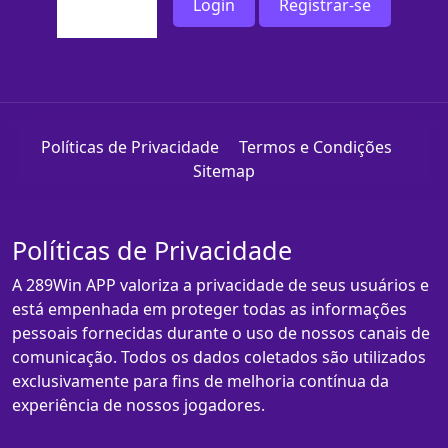
Login
Registrar-se
Políticas de Privacidade
Termos e Condições
Sitemap
Políticas de Privacidade
A 289Win APP valoriza a privacidade de seus usuários e
está empenhada em proteger todas as informações
pessoais fornecidas durante o uso de nossos canais de
comunicação. Todos os dados coletados são utilizados
exclusivamente para fins de melhoria contínua da
experiência de nossos jogadores.