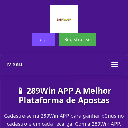
Login
Registrar-se
Menu
📱 289Win APP A Melhor
Plataforma de Apostas
Cadastre-se na 289Win APP para ganhar bônus no
cadastro e em cada recarga. Com a 289Win APP,