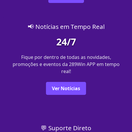
📢 Notícias em Tempo Real
24/7
Fique por dentro de todas as novidades,
promoções e eventos da 289Win APP em tempo
real!
Ver Notícias
💬 Suporte Direto