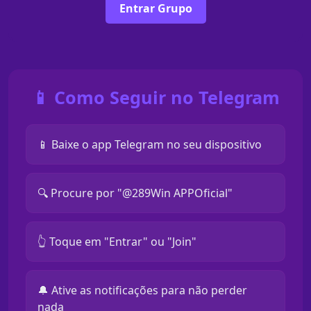
Entrar Grupo
📱 Como Seguir no Telegram
📱 Baixe o app Telegram no seu dispositivo
🔍 Procure por "@289Win APPOficial"
👆 Toque em "Entrar" ou "Join"
🔔 Ative as notificações para não perder
nada