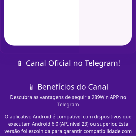
📱 Canal Oficial no Telegram!
📱 Benefícios do Canal
Descubra as vantagens de seguir a 289Win APP no
Telegram
O aplicativo Android é compatível com dispositivos que
executam Android 6.0 (API nível 23) ou superior. Esta
versão foi escolhida para garantir compatibilidade com