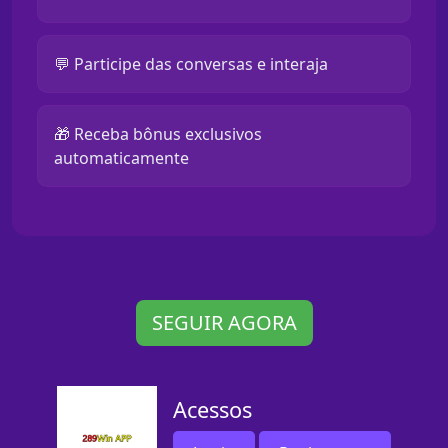
💬 Participe das conversas e interaja
🎁 Receba bônus exclusivos
automaticamente
SEGUIR AGORA
Acessos