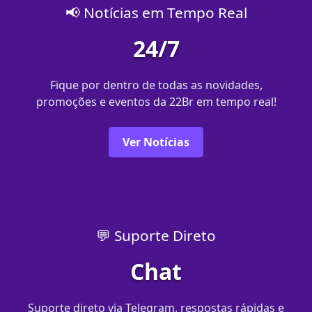
📢 Notícias em Tempo Real
24/7
Fique por dentro de todas as novidades,
promoções e eventos da 22Br em tempo real!
Ver Notícias
💬 Suporte Direto
Chat
Suporte direto via Telegram, respostas rápidas e