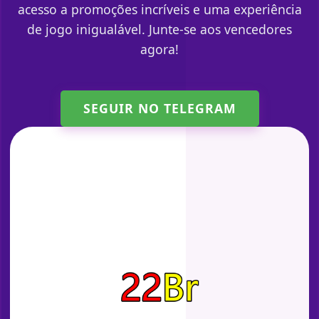
acesso a promoções incríveis e uma experiência
de jogo inigualável. Junte-se aos vencedores
agora!
SEGUIR NO TELEGRAM