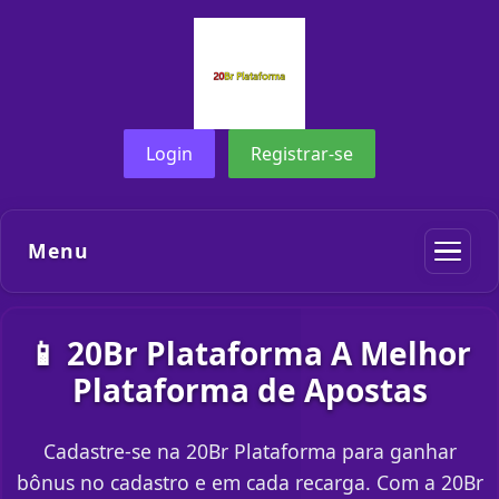
Login
Registrar-se
Menu
📱 20Br Plataforma A Melhor
Plataforma de Apostas
Cadastre-se na 20Br Plataforma para ganhar
bônus no cadastro e em cada recarga. Com a 20Br