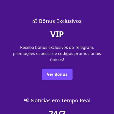
🎁 Bônus Exclusivos
VIP
Receba bônus exclusivos do Telegram,
promoções especiais e códigos promocionais
únicos!
Ver Bônus
📢 Notícias em Tempo Real
24/7