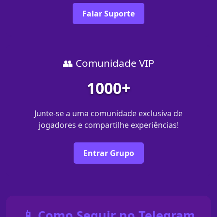
Falar Suporte
👥 Comunidade VIP
1000+
Junte-se a uma comunidade exclusiva de
jogadores e compartilhe experiências!
Entrar Grupo
📱 Como Seguir no Telegram