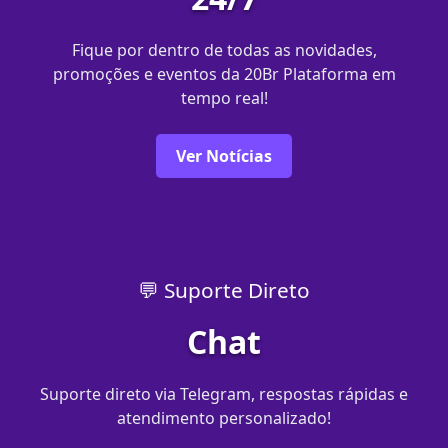
Fique por dentro de todas as novidades,
promoções e eventos da 20Br Plataforma em
tempo real!
Ver Notícias
💬 Suporte Direto
Chat
Suporte direto via Telegram, respostas rápidas e
atendimento personalizado!