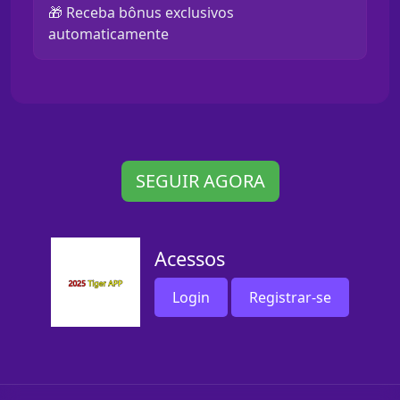
🎁 Receba bônus exclusivos
automaticamente
SEGUIR AGORA
Acessos
Login
Registrar-se