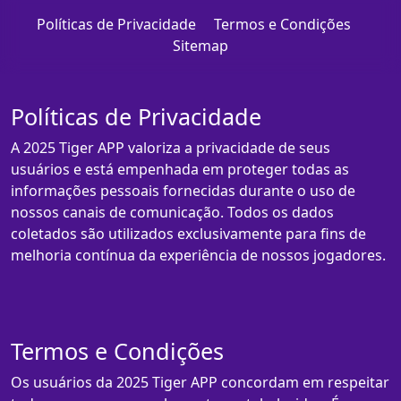
Políticas de Privacidade
Termos e Condições
Sitemap
Políticas de Privacidade
A 2025 Tiger APP valoriza a privacidade de seus
usuários e está empenhada em proteger todas as
informações pessoais fornecidas durante o uso de
nossos canais de comunicação. Todos os dados
coletados são utilizados exclusivamente para fins de
melhoria contínua da experiência de nossos jogadores.
Termos e Condições
Os usuários da 2025 Tiger APP concordam em respeitar