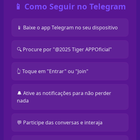
📱 Como Seguir no Telegram
📱 Baixe o app Telegram no seu dispositivo
🔍 Procure por "@2025 Tiger APPOficial"
👆 Toque em "Entrar" ou "Join"
🔔 Ative as notificações para não perder
nada
💬 Participe das conversas e interaja