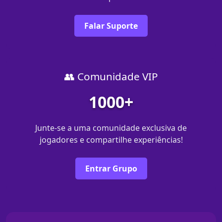
Falar Suporte
👥 Comunidade VIP
1000+
Junte-se a uma comunidade exclusiva de
jogadores e compartilhe experiências!
Entrar Grupo