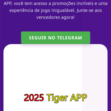
APP, você tem acesso a promoções incríveis e uma
experiência de jogo inigualável. Junte-se aos
vencedores agora!
SEGUIR NO TELEGRAM