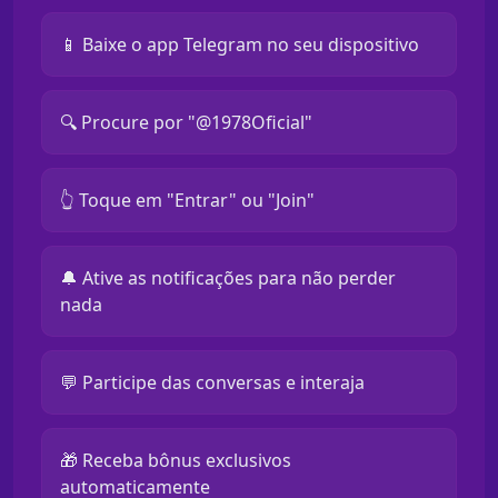
📱 Baixe o app Telegram no seu dispositivo
🔍 Procure por "@1978Oficial"
👆 Toque em "Entrar" ou "Join"
🔔 Ative as notificações para não perder
nada
💬 Participe das conversas e interaja
🎁 Receba bônus exclusivos
automaticamente