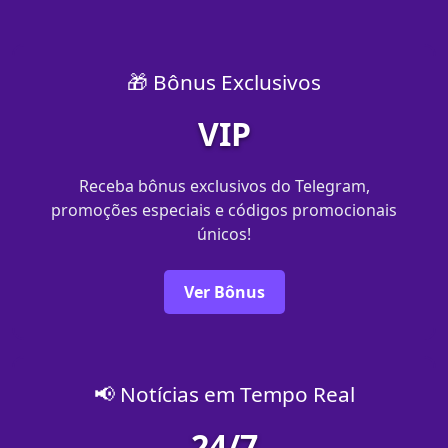
🎁 Bônus Exclusivos
VIP
Receba bônus exclusivos do Telegram,
promoções especiais e códigos promocionais
únicos!
Ver Bônus
📢 Notícias em Tempo Real
24/7