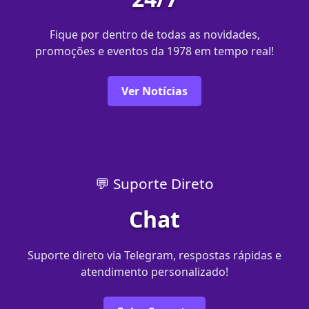
Fique por dentro de todas as novidades,
promoções e eventos da 1978 em tempo real!
Ver Notícias
💬 Suporte Direto
Chat
Suporte direto via Telegram, respostas rápidas e
atendimento personalizado!