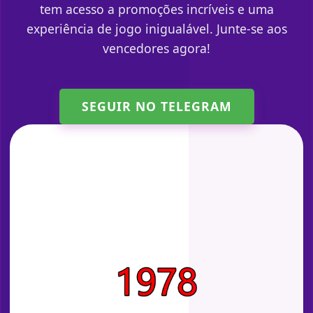
tem acesso a promoções incríveis e uma
experiência de jogo inigualável. Junte-se aos
vencedores agora!
SEGUIR NO TELEGRAM