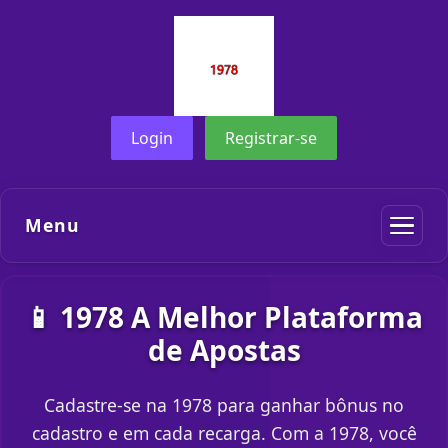
Login
Registrar-se
Menu
📱 1978 A Melhor Plataforma
de Apostas
Cadastre-se na 1978 para ganhar bônus no
cadastro e em cada recarga. Com a 1978, você