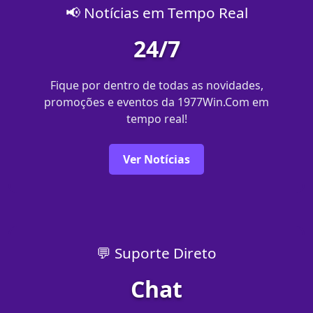
📢 Notícias em Tempo Real
24/7
Fique por dentro de todas as novidades,
promoções e eventos da 1977Win.Com em
tempo real!
Ver Notícias
💬 Suporte Direto
Chat