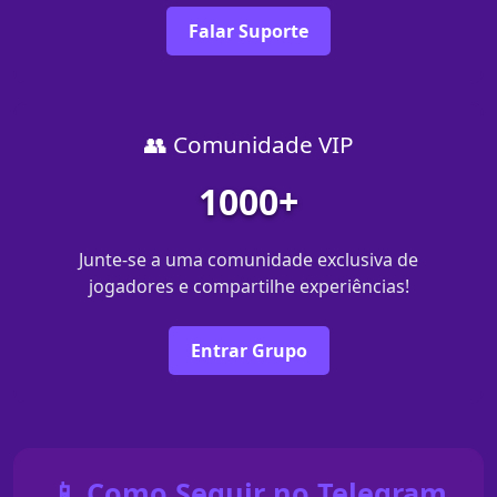
Falar Suporte
👥 Comunidade VIP
1000+
Junte-se a uma comunidade exclusiva de
jogadores e compartilhe experiências!
Entrar Grupo
📱 Como Seguir no Telegram