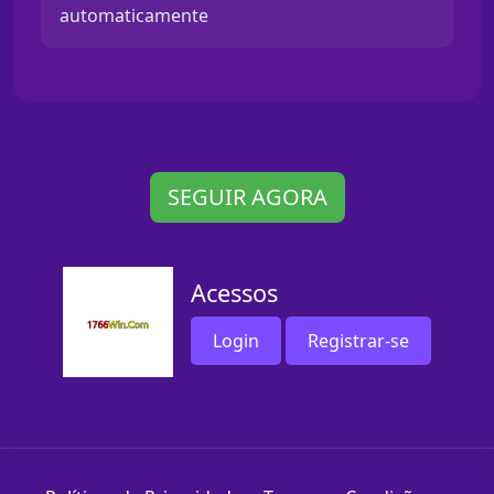
automaticamente
SEGUIR AGORA
Acessos
Login
Registrar-se