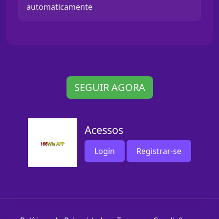
automaticamente
SEGUIR AGORA
Acessos
Login
Registrar-se