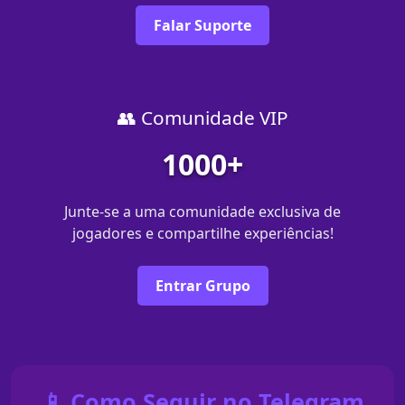
Falar Suporte
👥 Comunidade VIP
1000+
Junte-se a uma comunidade exclusiva de
jogadores e compartilhe experiências!
Entrar Grupo
📱 Como Seguir no Telegram