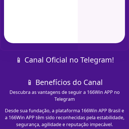
📱 Canal Oficial no Telegram!
📱 Benefícios do Canal
Descubra as vantagens de seguir a 166Win APP no
Telegram
Desde sua fundação, a plataforma 166Win APP Brasil e
a 166Win APP têm sido reconhecidas pela estabilidade,
segurança, agilidade e reputação impecável.