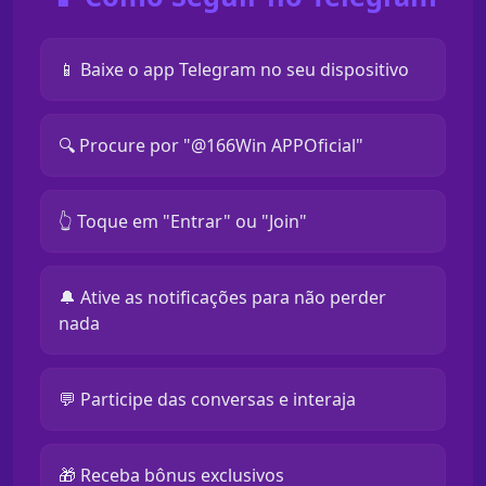
📱 Baixe o app Telegram no seu dispositivo
🔍 Procure por "@166Win APPOficial"
👆 Toque em "Entrar" ou "Join"
🔔 Ative as notificações para não perder
nada
💬 Participe das conversas e interaja
🎁 Receba bônus exclusivos