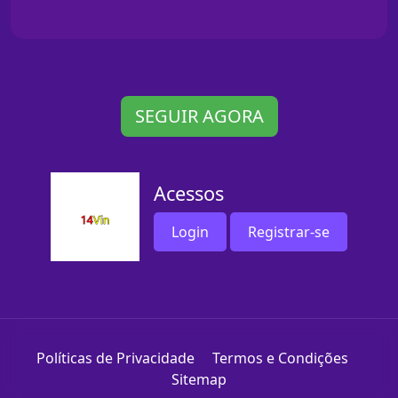
SEGUIR AGORA
Acessos
Login
Registrar-se
Políticas de Privacidade
Termos e Condições
Sitemap