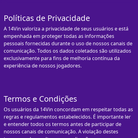
Políticas de Privacidade
A 14Vin valoriza a privacidade de seus usuários e está
empenhada em proteger todas as informações
pessoais fornecidas durante o uso de nossos canais de
comunicação. Todos os dados coletados são utilizados
exclusivamente para fins de melhoria contínua da
experiência de nossos jogadores.
Termos e Condições
Os usuários da 14Vin concordam em respeitar todas as
regras e regulamentos estabelecidos. É importante ler
e entender todos os termos antes de participar de
nossos canais de comunicação. A violação destes