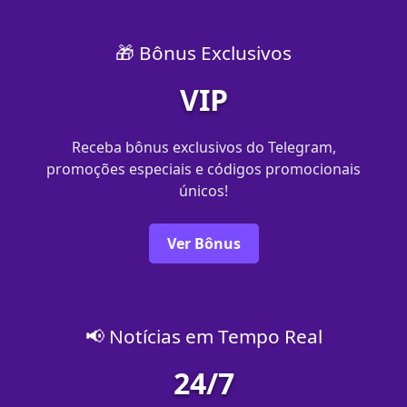
🎁 Bônus Exclusivos
VIP
Receba bônus exclusivos do Telegram,
promoções especiais e códigos promocionais
únicos!
Ver Bônus
📢 Notícias em Tempo Real
24/7