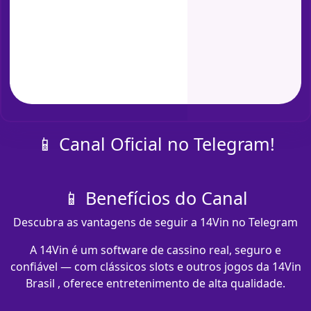
📱 Canal Oficial no Telegram!
📱 Benefícios do Canal
Descubra as vantagens de seguir a 14Vin no Telegram
A 14Vin é um software de cassino real, seguro e
confiável — com clássicos slots e outros jogos da 14Vin
Brasil , oferece entretenimento de alta qualidade.