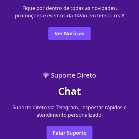
Fique por dentro de todas as novidades,
promoções e eventos da 14Vin em tempo real!
Ver Notícias
💬 Suporte Direto
Chat
Suporte direto via Telegram, respostas rápidas e
atendimento personalizado!
Falar Suporte