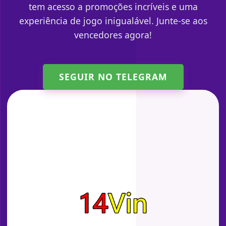
tem acesso a promoções incríveis e uma
experiência de jogo inigualável. Junte-se aos
vencedores agora!
SEGUIR NO TELEGRAM