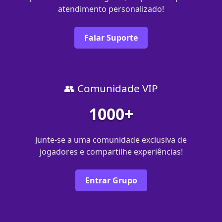
atendimento personalizado!
Falar Suporte
👥 Comunidade VIP
1000+
Junte-se a uma comunidade exclusiva de
jogadores e compartilhe experiências!
Entrar Grupo