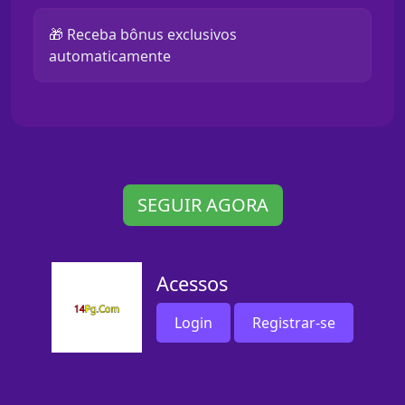
🎁 Receba bônus exclusivos
automaticamente
SEGUIR AGORA
Acessos
Login
Registrar-se