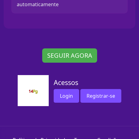
automaticamente
SEGUIR AGORA
Acessos
Login
Registrar-se