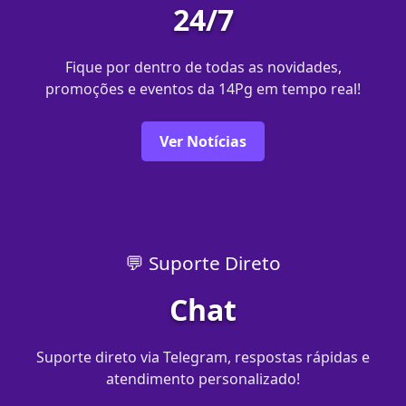
24/7
Fique por dentro de todas as novidades,
promoções e eventos da 14Pg em tempo real!
Ver Notícias
💬 Suporte Direto
Chat
Suporte direto via Telegram, respostas rápidas e
atendimento personalizado!