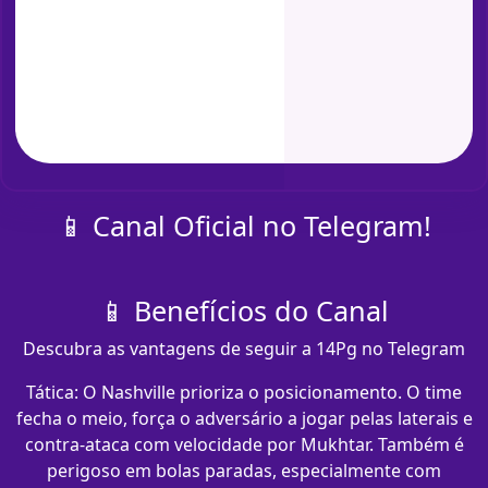
📱 Canal Oficial no Telegram!
📱 Benefícios do Canal
Descubra as vantagens de seguir a 14Pg no Telegram
Tática: O Nashville prioriza o posicionamento. O time
fecha o meio, força o adversário a jogar pelas laterais e
contra-ataca com velocidade por Mukhtar. Também é
perigoso em bolas paradas, especialmente com