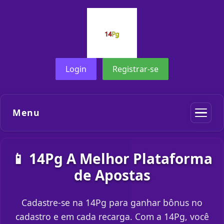
Login
Registrar-se
Menu
📱 14Pg A Melhor Plataforma
de Apostas
Cadastre-se na 14Pg para ganhar bônus no
cadastro e em cada recarga. Com a 14Pg, você