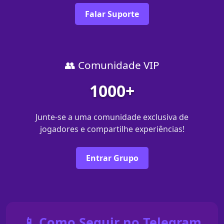
Falar Suporte
👥 Comunidade VIP
1000+
Junte-se a uma comunidade exclusiva de
jogadores e compartilhe experiências!
Entrar Grupo
📱 Como Seguir no Telegram