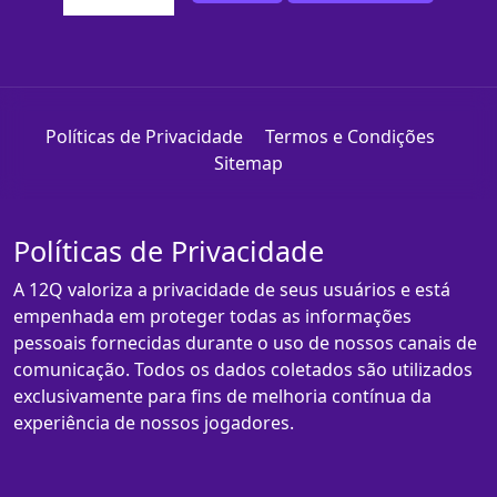
Políticas de Privacidade
Termos e Condições
Sitemap
Políticas de Privacidade
A 12Q valoriza a privacidade de seus usuários e está
empenhada em proteger todas as informações
pessoais fornecidas durante o uso de nossos canais de
comunicação. Todos os dados coletados são utilizados
exclusivamente para fins de melhoria contínua da
experiência de nossos jogadores.