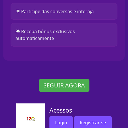
💬 Participe das conversas e interaja
🎁 Receba bônus exclusivos
automaticamente
SEGUIR AGORA
Acessos
Login
Registrar-se