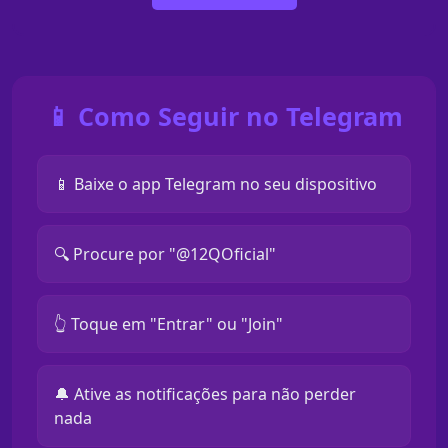
📱 Como Seguir no Telegram
📱 Baixe o app Telegram no seu dispositivo
🔍 Procure por "@12QOficial"
👆 Toque em "Entrar" ou "Join"
🔔 Ative as notificações para não perder
nada