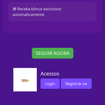
🎁 Receba bônus exclusivos
automaticamente
SEGUIR AGORA
Acessos
Login
Registrar-se