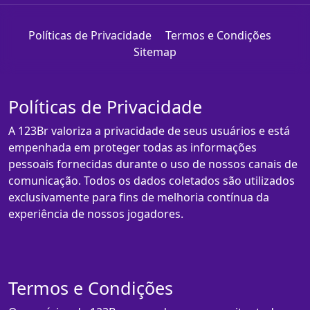
Políticas de Privacidade
Termos e Condições
Sitemap
Políticas de Privacidade
A 123Br valoriza a privacidade de seus usuários e está
empenhada em proteger todas as informações
pessoais fornecidas durante o uso de nossos canais de
comunicação. Todos os dados coletados são utilizados
exclusivamente para fins de melhoria contínua da
experiência de nossos jogadores.
Termos e Condições