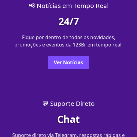
📢 Notícias em Tempo Real
24/7
Fique por dentro de todas as novidades,
promoções e eventos da 123Br em tempo real!
Ver Notícias
💬 Suporte Direto
Chat
Suporte direto via Telegram, respostas rápidas e