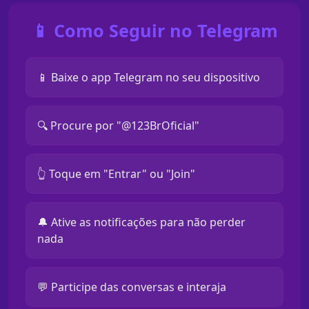
📱 Como Seguir no Telegram
📱 Baixe o app Telegram no seu dispositivo
🔍 Procure por "@123BrOficial"
👆 Toque em "Entrar" ou "Join"
🔔 Ative as notificações para não perder
nada
💬 Participe das conversas e interaja