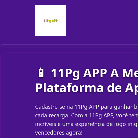
📱 11Pg APP A M
Plataforma de A
Cadastre-se na 11Pg APP para ganhar b
cada recarga. Com a 11Pg APP, você te
incríveis e uma experiência de jogo inig
vencedores agora!