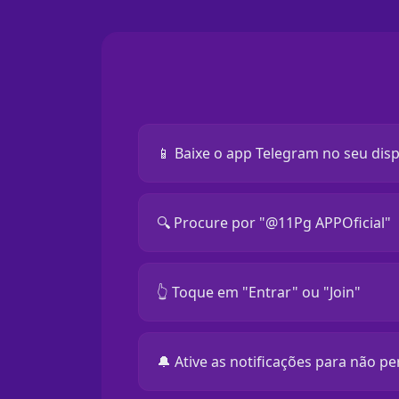
📱 Baixe o app Telegram no seu disp
🔍 Procure por "@11Pg APPOficial"
👆 Toque em "Entrar" ou "Join"
🔔 Ative as notificações para não p