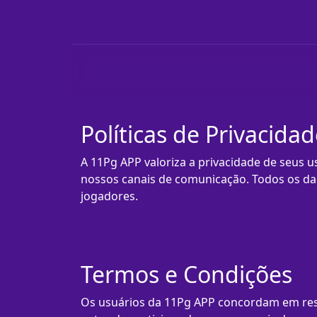
Políticas de Privacida
A 11Pg APP valoriza a privacidade de seus 
nossos canais de comunicação. Todos os dad
jogadores.
Termos e Condições
Os usuários da 11Pg APP concordam em resp