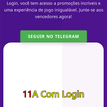
Login, você tem acesso a promoções incríveis e
uma experiência de jogo inigualável. Junte-se aos
vencedores agora!
SEGUIR NO TELEGRAM