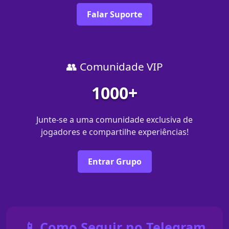
Falar Suporte
👥 Comunidade VIP
1000+
Junte-se a uma comunidade exclusiva de
jogadores e compartilhe experiências!
Entrar Grupo
📱 Como Seguir no Telegram