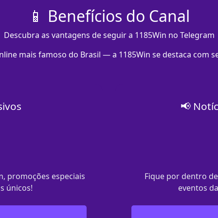
📱 Benefícios do Canal
Descubra as vantagens de seguir a 1185Win no Telegram
nline mais famoso do Brasil — a 1185Win se destaca com se
sivos
📢 Notí
m, promoções especiais
Fique por dentro d
s únicos!
eventos da