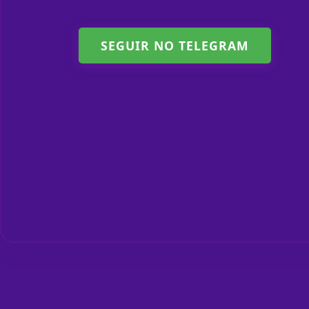
SEGUIR NO TELEGRAM