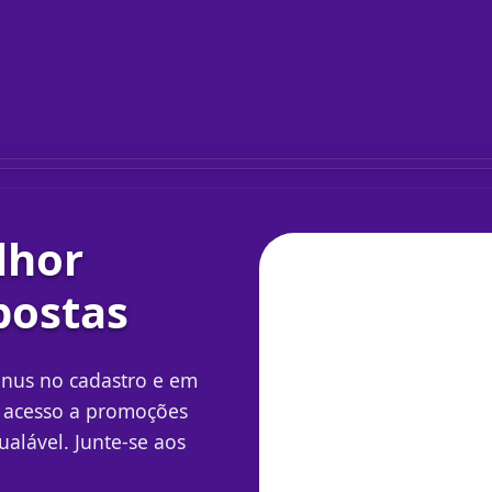
lhor
postas
nus no cadastro e em
 acesso a promoções
ualável. Junte-se aos