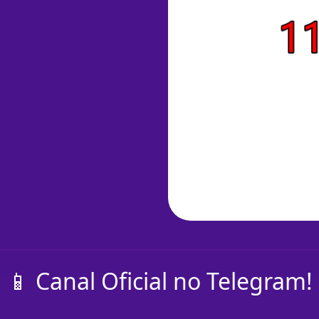
📱 Canal Oficial no Telegram!