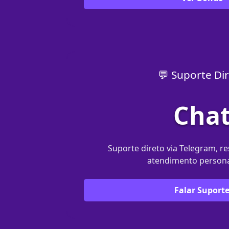
💬 Suporte Di
Cha
Suporte direto via Telegram, r
atendimento persona
Falar Suport