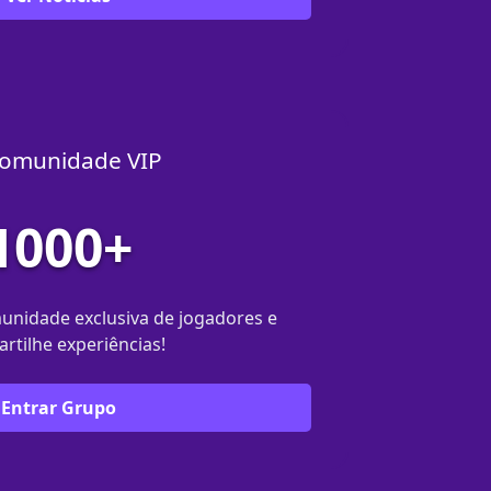
Comunidade VIP
1000+
unidade exclusiva de jogadores e
rtilhe experiências!
Entrar Grupo