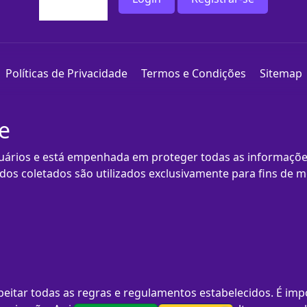
Políticas de Privacidade
Termos e Condições
Sitemap
de
suários e está empenhada em proteger todas as informaçõe
os coletados são utilizados exclusivamente para fins de m
itar todas as regras e regulamentos estabelecidos. É impo