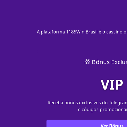
A plataforma 1185Win Brasil é o cassino o
🎁 Bônus Exclu
VIP
Receba bônus exclusivos do Telegra
e códigos promocionai
Ver Bônus