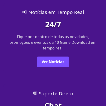
📢 Notícias em Tempo Real
24/7
Fique por dentro de todas as novidades,
promoções e eventos da 10 Game Download em
tempo real!
Ver Notícias
💬 Suporte Direto
Chat