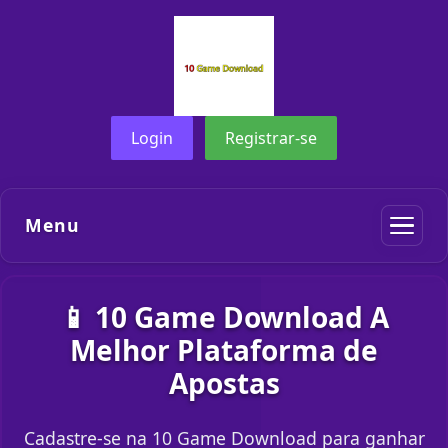
Login
Registrar-se
Menu
📱 10 Game Download A
Melhor Plataforma de
Apostas
Cadastre-se na 10 Game Download para ganhar