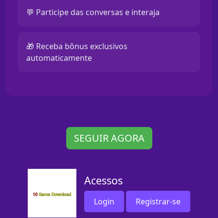
💬 Participe das conversas e interaja
🎁 Receba bônus exclusivos
automaticamente
SEGUIR AGORA
Acessos
Login
Registrar-se