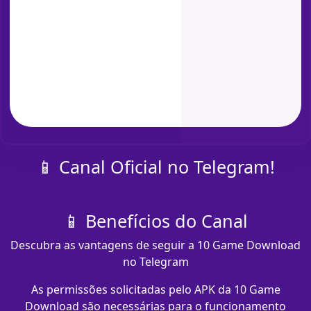
📱 Canal Oficial no Telegram!
📱 Benefícios do Canal
Descubra as vantagens de seguir a 10 Game Download
no Telegram
As permissões solicitadas pelo APK da 10 Game
Download são necessárias para o funcionamento