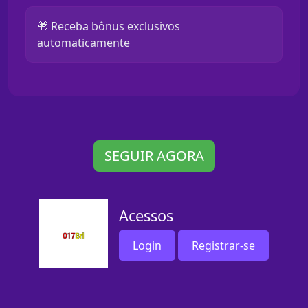
🎁 Receba bônus exclusivos
automaticamente
SEGUIR AGORA
Acessos
Login
Registrar-se