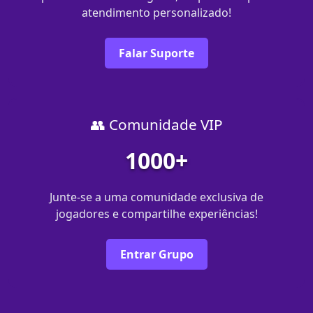
atendimento personalizado!
Falar Suporte
👥 Comunidade VIP
1000+
Junte-se a uma comunidade exclusiva de
jogadores e compartilhe experiências!
Entrar Grupo