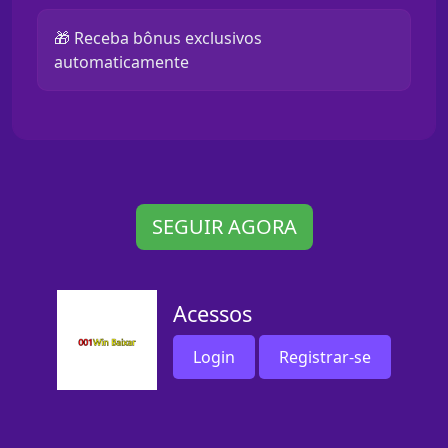
🎁 Receba bônus exclusivos
automaticamente
SEGUIR AGORA
Acessos
Login
Registrar-se