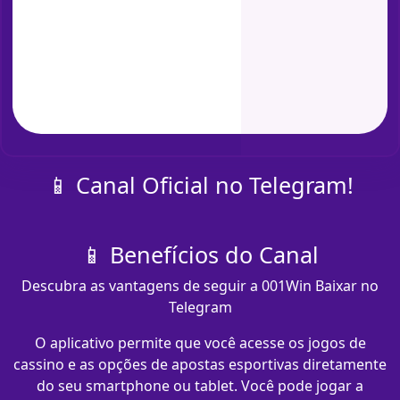
📱 Canal Oficial no Telegram!
📱 Benefícios do Canal
Descubra as vantagens de seguir a 001Win Baixar no
Telegram
O aplicativo permite que você acesse os jogos de
cassino e as opções de apostas esportivas diretamente
do seu smartphone ou tablet. Você pode jogar a