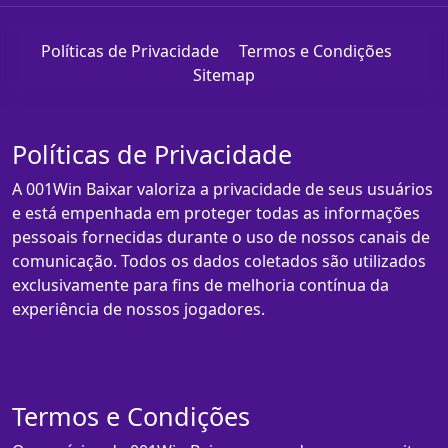
Políticas de Privacidade
Termos e Condições
Sitemap
Políticas de Privacidade
A 001Win Baixar valoriza a privacidade de seus usuários
e está empenhada em proteger todas as informações
pessoais fornecidas durante o uso de nossos canais de
comunicação. Todos os dados coletados são utilizados
exclusivamente para fins de melhoria contínua da
experiência de nossos jogadores.
Termos e Condições