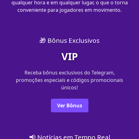
qualquer hora e em qualquer lugar, o que o torna
conveniente para jogadores em movimento.
🎁 Bônus Exclusivos
VIP
Receba bônus exclusivos do Telegram,
promoções especiais e códigos promocionais
únicos!
Ver Bônus
📢 Notícias em Tempo Real