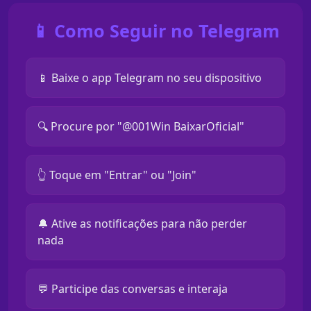
📱 Como Seguir no Telegram
📱 Baixe o app Telegram no seu dispositivo
🔍 Procure por "@001Win BaixarOficial"
👆 Toque em "Entrar" ou "Join"
🔔 Ative as notificações para não perder
nada
💬 Participe das conversas e interaja