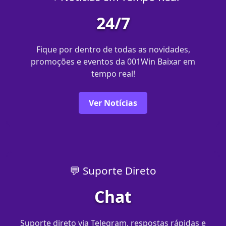
24/7
Fique por dentro de todas as novidades,
promoções e eventos da 001Win Baixar em
tempo real!
Ver Notícias
💬 Suporte Direto
Chat
Suporte direto via Telegram, respostas rápidas e