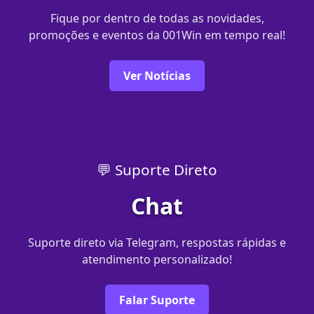
Fique por dentro de todas as novidades,
promoções e eventos da 001Win em tempo real!
Ver Notícias
💬 Suporte Direto
Chat
Suporte direto via Telegram, respostas rápidas e
atendimento personalizado!
Falar Suporte