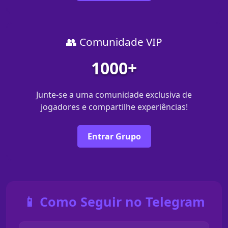
👥 Comunidade VIP
1000+
Junte-se a uma comunidade exclusiva de
jogadores e compartilhe experiências!
Entrar Grupo
📱 Como Seguir no Telegram