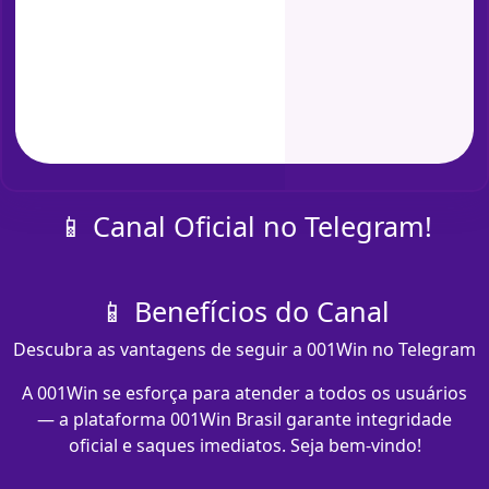
📱 Canal Oficial no Telegram!
📱 Benefícios do Canal
Descubra as vantagens de seguir a 001Win no Telegram
A 001Win se esforça para atender a todos os usuários
— a plataforma 001Win Brasil garante integridade
oficial e saques imediatos. Seja bem-vindo!